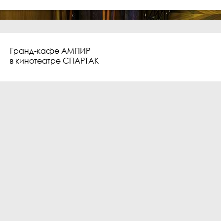
Гранд-кафе АМПИР
в кинотеатре СПАРТАК