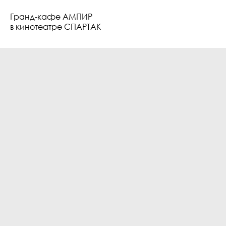
Гранд-кафе АМПИР
в кинотеатре СПАРТАК