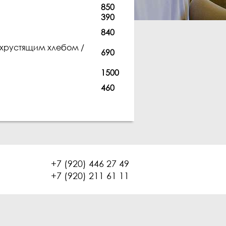
850
390
840
 хрустящим хлебом /
690
1500
460
+7 (920) 446 27 49
+7 (920) 211 61 11