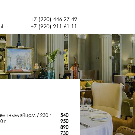
+7 (920) 446 27 49
+7 (920) 211 61 11
ТЫ
елиным яйцом / 230 г
540
0 г
950
890
730