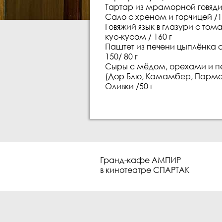
Тартар из мраморной говядин
Сало с хреном и горчицей /1
Говяжий язык в глазури с т
кус-кусом / 160 г
Паштет из печени цыплёнка 
150/ 80 г
Сыры с мёдом, орехами и п
(Дор Блю, Камамбер, Пармеза
Оливки /50 г
Гранд-кафе АМПИР
в кинотеатре СПАРТАК