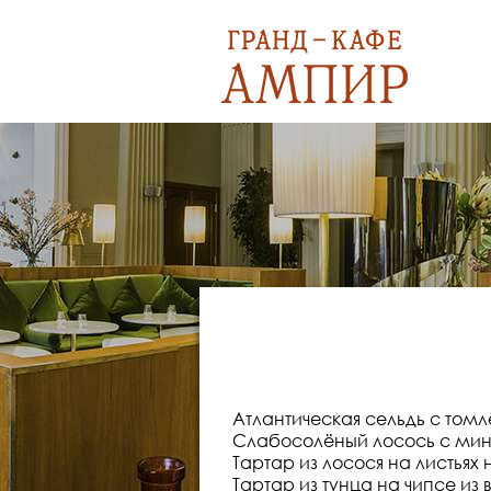
Атлантическая сельдь с том
Слабосолёный лосось с мин
Тартар из лосося на листьях н
Тартар из тунца на чипсе из 