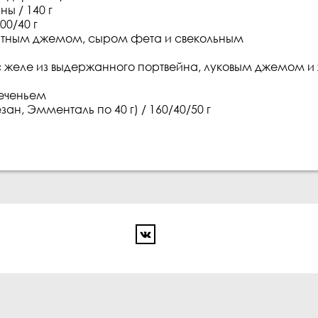
ы / 140 г
00/40 г
оматным джемом, сыром фета и свекольным
с желе из выдержанного портвейна, луковым джемом и
еченьем
н, Эмменталь по 40 г) / 160/40/50 г