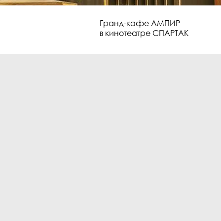
Гранд-кафе АМПИР
в кинотеатре СПАРТАК