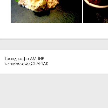
Гранд-кафе АМПИР
в кинотеатре СПАРТАК